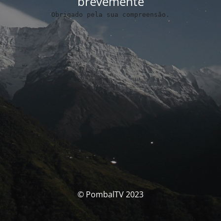
brevemente
Obrigado pela sua compreensão.
© PombalTV 2023