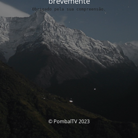
brevemente
Obrigado pela sua compreensão.
© PombalTV 2023